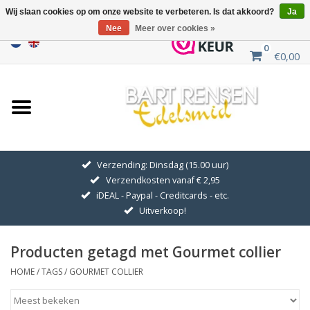
Wij slaan cookies op om onze website te verbeteren. Is dat akkoord?
Ja
Nee
Meer over cookies »
0
€0,00
Home
Uitverkoop
ZILVEREN SYMBOLEN
Verzending: Dinsdag (15.00 uur)
Verzendkosten vanaf € 2,95
GOUDEN SYMBOLEN
iDEAL - Paypal - Creditcards - etc.
Uitverkoop!
Hanger Kettingen
Producten getagd met Gourmet collier
Oorhangers
HOME
/
TAGS
/
GOURMET COLLIER
Medaillons