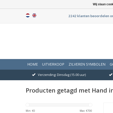
Wij slaan coo
2242 klanten beoordelen o
HOME
UITVERKOOP
ZILVEREN SYMBOLEN
G
Verzending: Dinsdag (15.00 uur)
Producten getagd met Hand i
A
Min: €
0
Max: €
700