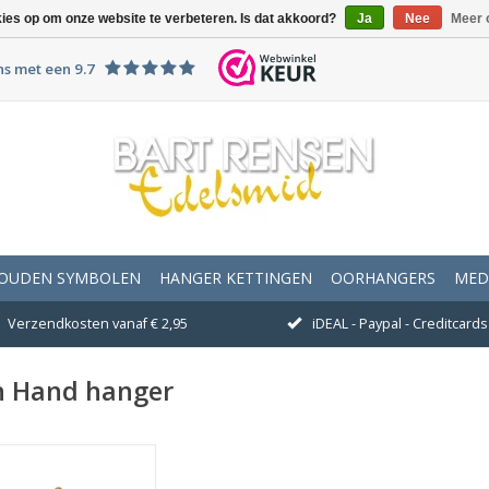
kies op om onze website te verbeteren. Is dat akkoord?
Ja
Nee
Meer 
ns met een 9.7
OUDEN SYMBOLEN
HANGER KETTINGEN
OORHANGERS
MED
Verzendkosten vanaf € 2,95
iDEAL - Paypal - Creditcards 
n Hand hanger
fmeting 19 x 10 mm