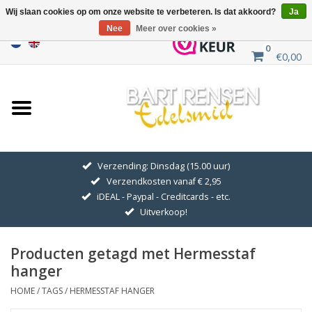
Wij slaan cookies op om onze website te verbeteren. Is dat akkoord?
Ja
Nee
Meer over cookies »
0
€0,00
Home
Uitverkoop
ZILVEREN SYMBOLEN
Verzending: Dinsdag (15.00 uur)
Verzendkosten vanaf € 2,95
GOUDEN SYMBOLEN
iDEAL - Paypal - Creditcards - etc.
Uitverkoop!
Hanger Kettingen
Producten getagd met Hermesstaf
Oorhangers
hanger
HOME
/
TAGS
/
HERMESSTAF HANGER
Medaillons