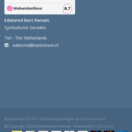
Edelsmid Bart Rensen
Symbolische Sieraden
Tiel - The Netherlands
edelsmid@bartrensen.nl
Bart Rensen
9,7
/
10
-
2242
beoordelingen op
WebwinkelKeur
© Copyright 2026 Edelsmid Bart Rensen - Powered by
Lightspeed