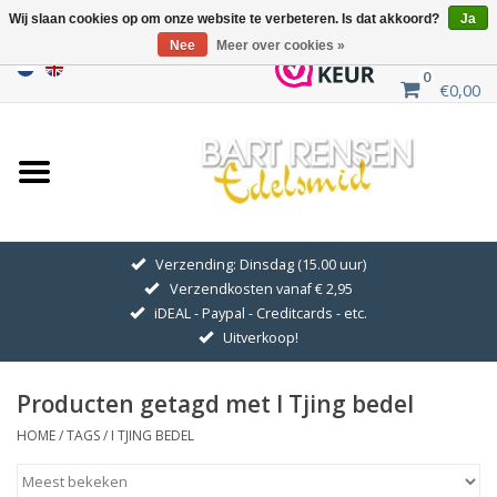
Wij slaan cookies op om onze website te verbeteren. Is dat akkoord?
Ja
Nee
Meer over cookies »
0
€0,00
Home
Uitverkoop
ZILVEREN SYMBOLEN
Verzending: Dinsdag (15.00 uur)
Verzendkosten vanaf € 2,95
GOUDEN SYMBOLEN
iDEAL - Paypal - Creditcards - etc.
Uitverkoop!
Hanger Kettingen
Producten getagd met I Tjing bedel
Oorhangers
HOME
/
TAGS
/
I TJING BEDEL
Medaillons