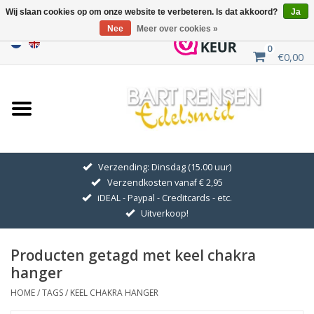
Wij slaan cookies op om onze website te verbeteren. Is dat akkoord?
Ja
Nee
Meer over cookies »
0
€0,00
Home
Uitverkoop
ZILVEREN SYMBOLEN
Verzending: Dinsdag (15.00 uur)
Verzendkosten vanaf € 2,95
GOUDEN SYMBOLEN
iDEAL - Paypal - Creditcards - etc.
Uitverkoop!
Hanger Kettingen
Producten getagd met keel chakra
Oorhangers
hanger
HOME
/
TAGS
/
KEEL CHAKRA HANGER
Medaillons