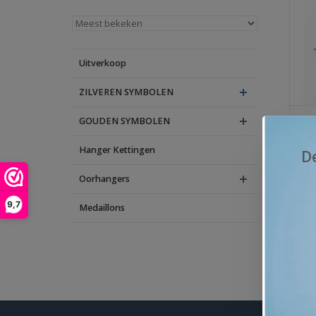
Uitverkoop
ZILVEREN SYMBOLEN
Le
GOUDEN SYMBOLEN
ha
Hanger Kettingen
€39
D
Oorhangers
Op 
9,7
Medaillons