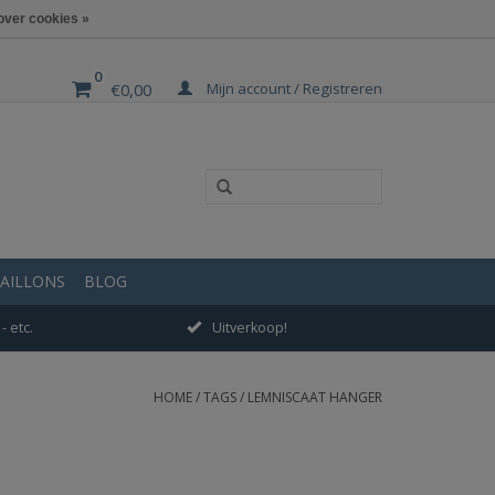
over cookies »
0
Mijn account / Registreren
€0,00
AILLONS
BLOG
- etc.
Uitverkoop!
HOME
/
TAGS
/
LEMNISCAAT HANGER