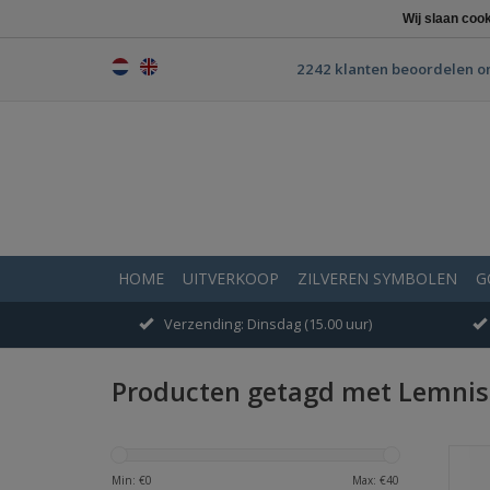
Wij slaan coo
2242 klanten beoordelen o
HOME
UITVERKOOP
ZILVEREN SYMBOLEN
G
Verzending: Dinsdag (15.00 uur)
Producten getagd met Lemnis
Min: €
0
Max: €
40