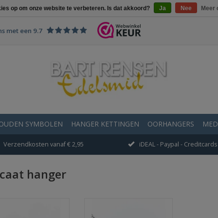
kies op om onze website te verbeteren. Is dat akkoord?
Ja
Nee
Meer 
ns met een 9.7
OUDEN SYMBOLEN
HANGER KETTINGEN
OORHANGERS
MED
Verzendkosten vanaf € 2,95
iDEAL - Paypal - Creditcards 
caat hanger
18 x 27 mm
Afmeting 15 x 7 mm