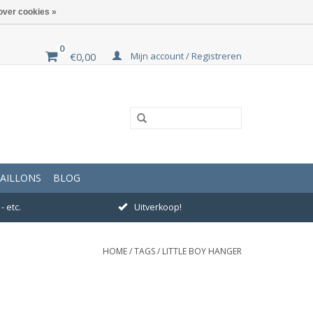
over cookies »
0
Mijn account / Registreren
€0,00
AILLONS
BLOG
- etc.
Uitverkoop!
HOME
/
TAGS
/
LITTLE BOY HANGER