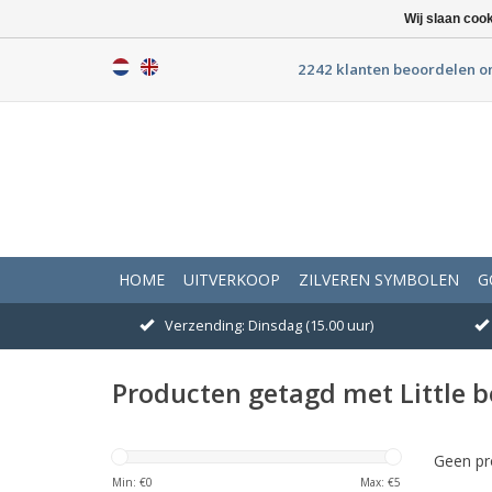
Wij slaan coo
2242 klanten beoordelen o
HOME
UITVERKOOP
ZILVEREN SYMBOLEN
G
Verzending: Dinsdag (15.00 uur)
Producten getagd met Little 
Geen pr
Min: €
0
Max: €
5