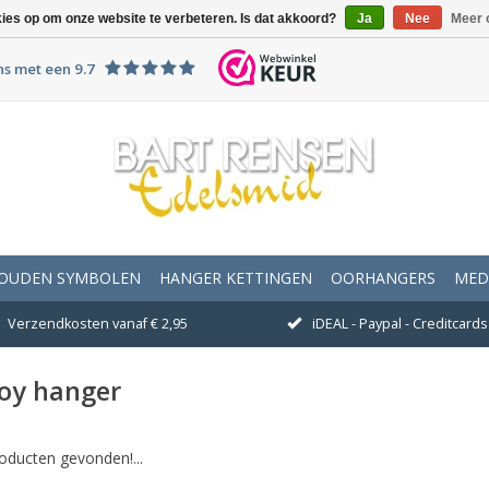
kies op om onze website te verbeteren. Is dat akkoord?
Ja
Nee
Meer 
ns met een 9.7
OUDEN SYMBOLEN
HANGER KETTINGEN
OORHANGERS
MED
Verzendkosten vanaf € 2,95
iDEAL - Paypal - Creditcards 
boy hanger
oducten gevonden!...