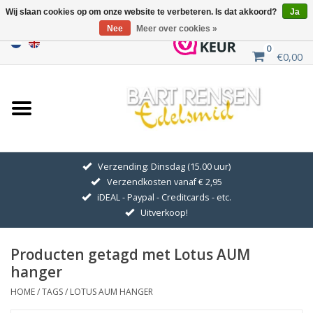
Wij slaan cookies op om onze website te verbeteren. Is dat akkoord?
Ja
Nee
Meer over cookies »
0
€0,00
Home
Uitverkoop
ZILVEREN SYMBOLEN
Verzending: Dinsdag (15.00 uur)
Verzendkosten vanaf € 2,95
GOUDEN SYMBOLEN
iDEAL - Paypal - Creditcards - etc.
Uitverkoop!
Hanger Kettingen
Producten getagd met Lotus AUM
Oorhangers
hanger
HOME
/
TAGS
/
LOTUS AUM HANGER
Medaillons