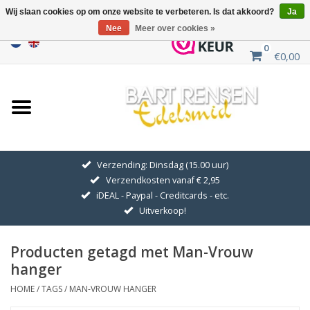
Wij slaan cookies op om onze website te verbeteren. Is dat akkoord?
Ja
Nee
Meer over cookies »
0
€0,00
Home
Uitverkoop
ZILVEREN SYMBOLEN
Verzending: Dinsdag (15.00 uur)
Verzendkosten vanaf € 2,95
GOUDEN SYMBOLEN
iDEAL - Paypal - Creditcards - etc.
Uitverkoop!
Hanger Kettingen
Producten getagd met Man-Vrouw
Oorhangers
hanger
HOME
/
TAGS
/
MAN-VROUW HANGER
Medaillons