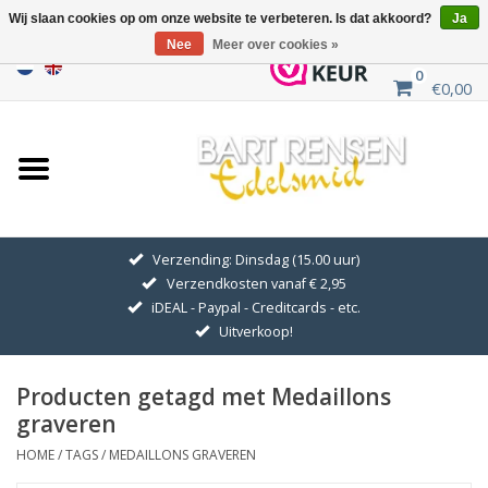
Wij slaan cookies op om onze website te verbeteren. Is dat akkoord?
Ja
Nee
Meer over cookies »
0
€0,00
Home
Uitverkoop
ZILVEREN SYMBOLEN
Verzending: Dinsdag (15.00 uur)
Verzendkosten vanaf € 2,95
GOUDEN SYMBOLEN
iDEAL - Paypal - Creditcards - etc.
Uitverkoop!
Hanger Kettingen
Producten getagd met Medaillons
Oorhangers
graveren
HOME
/
TAGS
/
MEDAILLONS GRAVEREN
Medaillons