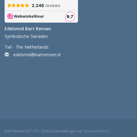
Edelsmid Bart Rensen
Symbolische Sieraden
Tiel - The Netherlands
edelsmid@bartrensen.nl
Bart Rensen
9,7
/
10
-
2242
beoordelingen op
WebwinkelKeur