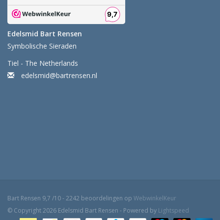
Edelsmid Bart Rensen
Symbolische Sieraden
Tiel - The Netherlands
edelsmid@bartrensen.nl
Bart Rensen
9,7
/
10
-
2242
beoordelingen op
WebwinkelKeur
© Copyright 2026 Edelsmid Bart Rensen - Powered by
Lightspeed