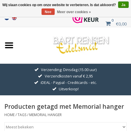
Wij slaan cookies op om onze website te verbeteren. Is dat akkoord?
Ja
Nee
Meer over cookies »
0
€0,00
Home
Uitverkoop
ZILVEREN SYMBOLEN
Verzending: Dinsdag (15.00 uur)
Verzendkosten vanaf € 2,95
GOUDEN SYMBOLEN
iDEAL - Paypal - Creditcards - etc.
Uitverkoop!
Hanger Kettingen
Producten getagd met Memorial hanger
Oorhangers
HOME
/
TAGS
/
MEMORIAL HANGER
Medaillons