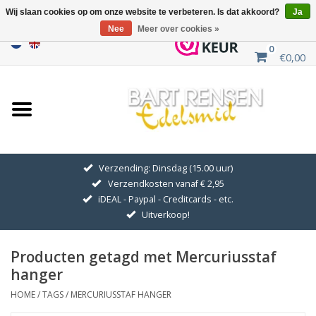
Wij slaan cookies op om onze website te verbeteren. Is dat akkoord?
Ja
Nee
Meer over cookies »
0
€0,00
Home
Uitverkoop
ZILVEREN SYMBOLEN
Verzending: Dinsdag (15.00 uur)
Verzendkosten vanaf € 2,95
GOUDEN SYMBOLEN
iDEAL - Paypal - Creditcards - etc.
Uitverkoop!
Hanger Kettingen
Producten getagd met Mercuriusstaf
Oorhangers
hanger
HOME
/
TAGS
/
MERCURIUSSTAF HANGER
Medaillons