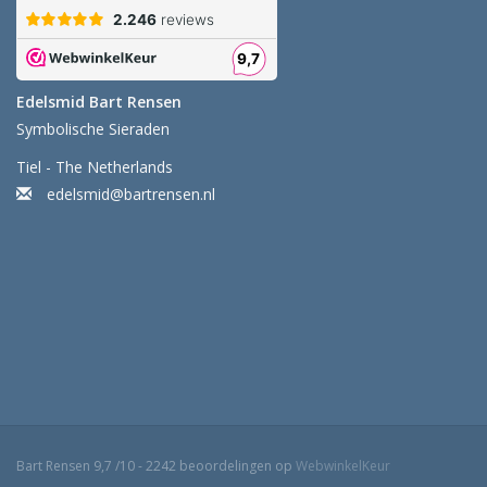
Edelsmid Bart Rensen
Symbolische Sieraden
Tiel - The Netherlands
edelsmid@bartrensen.nl
Bart Rensen
9,7
/
10
-
2242
beoordelingen op
WebwinkelKeur