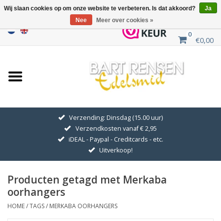
Wij slaan cookies op om onze website te verbeteren. Is dat akkoord?
Ja
Nee
Meer over cookies »
0
€0,00
Home
Uitverkoop
ZILVEREN SYMBOLEN
Verzending: Dinsdag (15.00 uur)
Verzendkosten vanaf € 2,95
GOUDEN SYMBOLEN
iDEAL - Paypal - Creditcards - etc.
Uitverkoop!
Hanger Kettingen
Producten getagd met Merkaba
Oorhangers
oorhangers
HOME
/
TAGS
/
MERKABA OORHANGERS
Medaillons