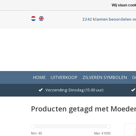
Wij slaan coo
2242 klanten beoordelen o
HOME
UITVERKOOP
ZILVEREN SYMBOLEN
G
Verzending: Dinsdag (15.00 uur)
Producten getagd met Moede
A
Min: €
0
Max: €
1000