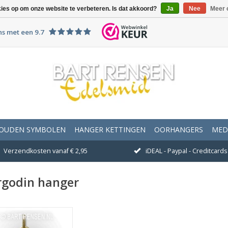
kies op om onze website te verbeteren. Is dat akkoord?
Ja
Nee
Meer 
ns met een 9.7
OUDEN SYMBOLEN
HANGER KETTINGEN
OORHANGERS
MED
Verzendkosten vanaf € 2,95
iDEAL - Paypal - Creditcards 
rgodin hanger
fmeting 36 x 13 mm