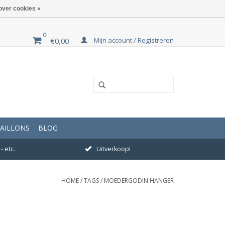
over cookies »
0
Mijn account / Registreren
€0,00
AILLONS
BLOG
- etc.
Uitverkoop!
HOME
/
TAGS
/
MOEDERGODIN HANGER