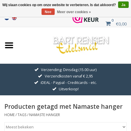
Wij slaan cookies op om onze website te verbeteren. Is dat akkoord?
Ja
Nee
Meer over cookies »
0
€0,00
Home
Uitverkoop
ZILVEREN SYMBOLEN
Verzending: Dinsdag (15.00 uur)
Verzendkosten vanaf € 2,95
GOUDEN SYMBOLEN
iDEAL - Paypal - Creditcards - etc.
Uitverkoop!
Hanger Kettingen
Producten getagd met Namaste hanger
Oorhangers
HOME
/
TAGS
/
NAMASTE HANGER
Medaillons