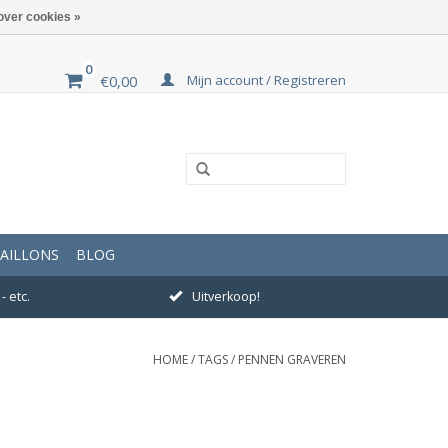
over cookies »
0
Mijn account / Registreren
€0,00
AILLONS
BLOG
- etc.
Uitverkoop!
HOME
/
TAGS
/
PENNEN GRAVEREN