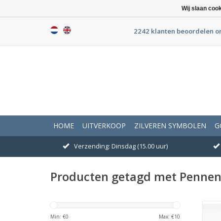
Wij slaan coo
2242 klanten beoordelen o
HOME
UITVERKOOP
ZILVEREN SYMBOLEN
G
Verzending: Dinsdag (15.00 uur)
Producten getagd met Pennen
Wij
klas
Min: €
0
Max: €
10