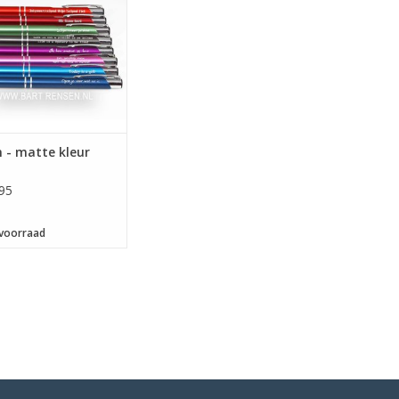
genboog van vrolijke
ren met een matte huls
afwerking.
 - matte kleur
95
voorraad