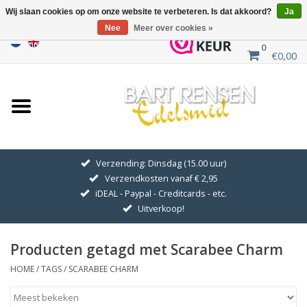
Wij slaan cookies op om onze website te verbeteren. Is dat akkoord?
Ja
Nee
Meer over cookies »
0
€0,00
Home
Uitverkoop
ZILVEREN SYMBOLEN
Verzending: Dinsdag (15.00 uur)
Verzendkosten vanaf € 2,95
GOUDEN SYMBOLEN
iDEAL - Paypal - Creditcards - etc.
Uitverkoop!
Hanger Kettingen
Producten getagd met Scarabee Charm
Oorhangers
HOME
/
TAGS
/
SCARABEE CHARM
Medaillons