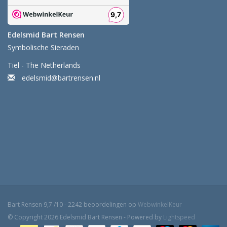
Edelsmid Bart Rensen
Symbolische Sieraden
Tiel - The Netherlands
edelsmid@bartrensen.nl
Bart Rensen
9,7
/
10
-
2242
beoordelingen op
WebwinkelKeur
© Copyright 2026 Edelsmid Bart Rensen - Powered by
Lightspeed