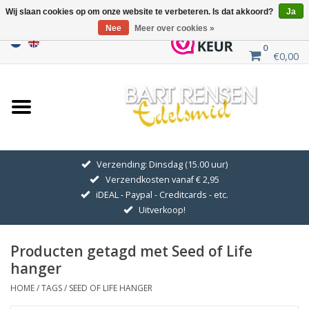
Wij slaan cookies op om onze website te verbeteren. Is dat akkoord?
Ja
Nee
Meer over cookies »
0
€0,00
Home
Uitverkoop
ZILVEREN SYMBOLEN
Verzending: Dinsdag (15.00 uur)
Verzendkosten vanaf € 2,95
GOUDEN SYMBOLEN
iDEAL - Paypal - Creditcards - etc.
Uitverkoop!
Hanger Kettingen
Producten getagd met Seed of Life
Oorhangers
hanger
HOME
/
TAGS
/
SEED OF LIFE HANGER
Medaillons