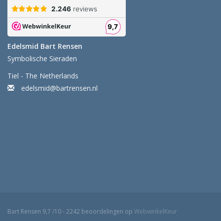
Edelsmid Bart Rensen
Symbolische Sieraden
Tiel - The Netherlands
edelsmid@bartrensen.nl
Bart Rensen
9,7
/
10
-
2242
beoordelingen op
WebwinkelKeur