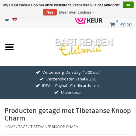
Wij slaan cookies op om onze website te verbeteren. Is dat akkoord?
Ja
Nee
Meer over cookies »
0
€0,00
Home
Uitverkoop
ZILVEREN SYMBOLEN
Verzending: Dinsdag (15.00 uur)
Verzendkosten vanaf € 2,95
GOUDEN SYMBOLEN
iDEAL - Paypal - Creditcards - etc.
Uitverkoop!
Hanger Kettingen
Producten getagd met Tibetaanse Knoop
Oorhangers
Charm
HOME
/
TAGS
/
TIBETAANSE KNOOP CHARM
Medaillons