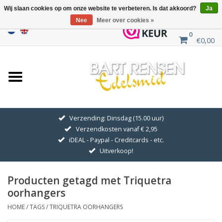
Wij slaan cookies op om onze website te verbeteren. Is dat akkoord?
Ja
Nee
Meer over cookies »
0
€0,00
Home
Uitverkoop
ZILVEREN SYMBOLEN
Verzending: Dinsdag (15.00 uur)
Verzendkosten vanaf € 2,95
GOUDEN SYMBOLEN
iDEAL - Paypal - Creditcards - etc.
Uitverkoop!
Hanger Kettingen
Producten getagd met Triquetra
Oorhangers
oorhangers
HOME
/
TAGS
/
TRIQUETRA OORHANGERS
Medaillons