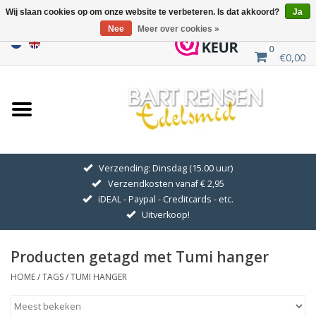
Wij slaan cookies op om onze website te verbeteren. Is dat akkoord?
Ja
Nee
Meer over cookies »
0
€0,00
Home
Uitverkoop
ZILVEREN SYMBOLEN
Verzending: Dinsdag (15.00 uur)
Verzendkosten vanaf € 2,95
GOUDEN SYMBOLEN
iDEAL - Paypal - Creditcards - etc.
Uitverkoop!
Hanger Kettingen
Producten getagd met Tumi hanger
Oorhangers
HOME
/
TAGS
/
TUMI HANGER
Medaillons