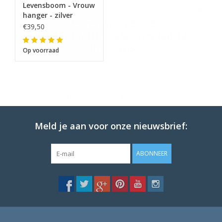
Levensboom - Vrouw
hanger - zilver
De eerstvolgende
€39,50
verzenddatum is woensdag 12
augustus
Op voorraad
Ik ben afwezig t/m 10 augustus.
De vermelding: -verzending op iedere dinsdag-
Meld je aan voor onze nieuwsbrief:
vervalt tijdeijk.
ABONNEER