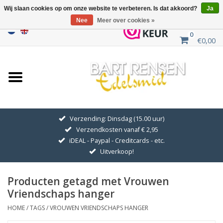
Wij slaan cookies op om onze website te verbeteren. Is dat akkoord?
Ja
Nee
Meer over cookies »
0
€0,00
Home
Uitverkoop
ZILVEREN SYMBOLEN
Verzending: Dinsdag (15.00 uur)
Verzendkosten vanaf € 2,95
GOUDEN SYMBOLEN
iDEAL - Paypal - Creditcards - etc.
Uitverkoop!
Hanger Kettingen
Producten getagd met Vrouwen
Oorhangers
Vriendschaps hanger
HOME
/
TAGS
/
VROUWEN VRIENDSCHAPS HANGER
Medaillons