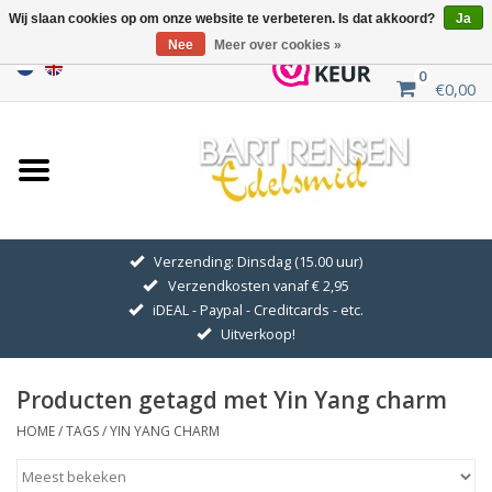
Wij slaan cookies op om onze website te verbeteren. Is dat akkoord?
Ja
Nee
Meer over cookies »
0
€0,00
Home
Uitverkoop
ZILVEREN SYMBOLEN
Verzending: Dinsdag (15.00 uur)
Verzendkosten vanaf € 2,95
GOUDEN SYMBOLEN
iDEAL - Paypal - Creditcards - etc.
Uitverkoop!
Hanger Kettingen
Producten getagd met Yin Yang charm
Oorhangers
HOME
/
TAGS
/
YIN YANG CHARM
Medaillons