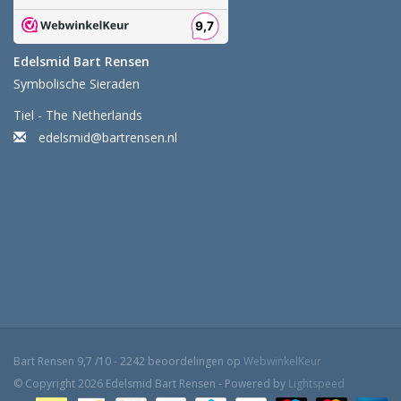
Edelsmid Bart Rensen
Symbolische Sieraden
Tiel - The Netherlands
edelsmid@bartrensen.nl
Bart Rensen
9,7
/
10
-
2242
beoordelingen op
WebwinkelKeur
© Copyright 2026 Edelsmid Bart Rensen - Powered by
Lightspeed