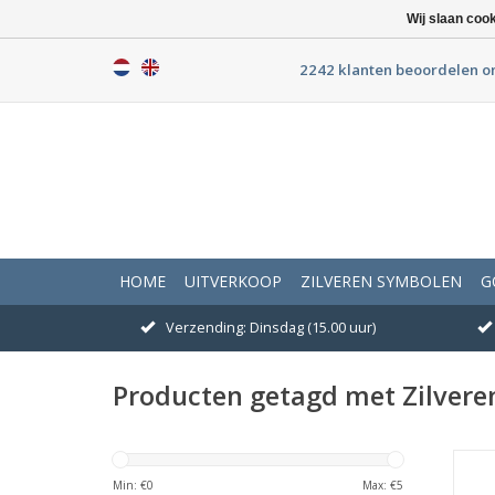
Wij slaan coo
2242 klanten beoordelen o
HOME
UITVERKOOP
ZILVEREN SYMBOLEN
G
Verzending: Dinsdag (15.00 uur)
Producten getagd met Zilveren
Min: €
0
Max: €
5