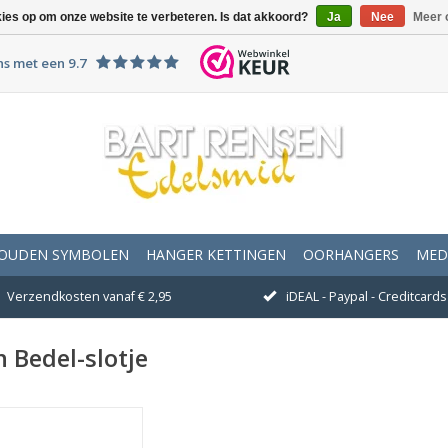
kies op om onze website te verbeteren. Is dat akkoord?
Ja
Nee
Meer 
ns met een 9.7
OUDEN SYMBOLEN
HANGER KETTINGEN
OORHANGERS
MED
Verzendkosten vanaf € 2,95
iDEAL - Paypal - Creditcards 
 Bedel-slotje
Afmeting 9 x 5 mm