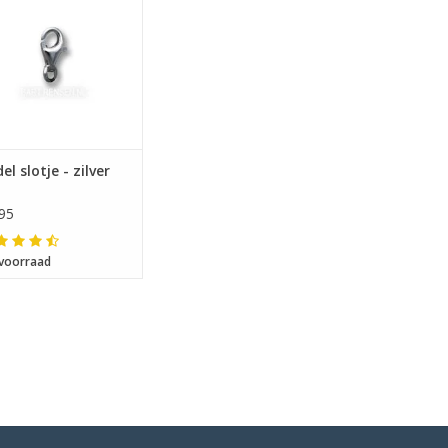
el slotje - zilver
95
voorraad