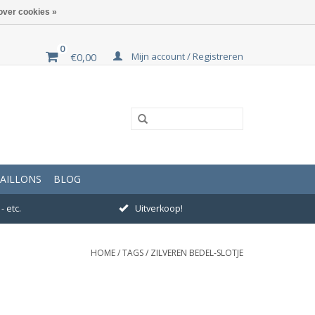
over cookies »
0
Mijn account / Registreren
€0,00
AILLONS
BLOG
- etc.
Uitverkoop!
HOME
/
TAGS
/
ZILVEREN BEDEL-SLOTJE