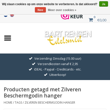
Wij slaan cookies op om onze website te verbeteren. Is dat akkoord?
Ja
Nee
Meer over cookies »
0
€0,00
Home
Uitverkoop
ZILVEREN SYMBOLEN
Verzending: Dinsdag (15.00 uur)
Verzendkosten vanaf € 2,95
GOUDEN SYMBOLEN
iDEAL - Paypal - Creditcards - etc.
Uitverkoop!
Hanger Kettingen
Producten getagd met Zilveren
Oorhangers
Beschermgodin hanger
HOME
/
TAGS
/
ZILVEREN BESCHERMGODIN HANGER
Medaillons