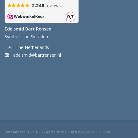
Edelsmid Bart Rensen
Symbolische Sieraden
Tiel - The Netherlands
edelsmid@bartrensen.nl
Bart Rensen
9,7
/
10
-
2242
beoordelingen op
WebwinkelKeur