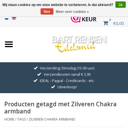
Wij slaan cookies op om onze website te verbeteren. Is dat akkoord?
Ja
Nee
Meer over cookies »
0
€0,00
Home
Uitverkoop
ZILVEREN SYMBOLEN
Verzending: Dinsdag (15.00 uur)
Verzendkosten vanaf € 2,95
GOUDEN SYMBOLEN
iDEAL - Paypal - Creditcards - etc.
Uitverkoop!
Hanger Kettingen
Producten getagd met Zilveren Chakra
Oorhangers
armband
HOME
/
TAGS
/
ZILVEREN CHAKRA ARMBAND
Medaillons