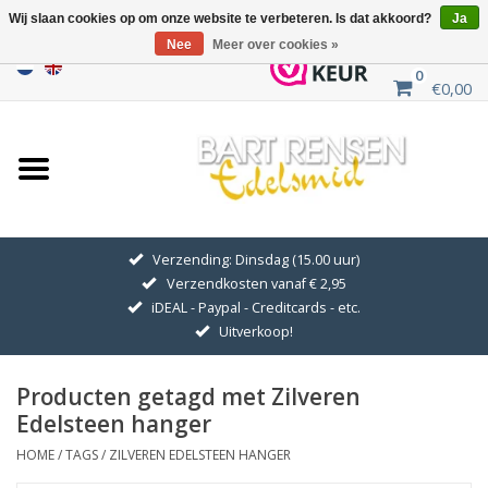
Wij slaan cookies op om onze website te verbeteren. Is dat akkoord?
Ja
Nee
Meer over cookies »
0
€0,00
Home
Uitverkoop
ZILVEREN SYMBOLEN
Verzending: Dinsdag (15.00 uur)
Verzendkosten vanaf € 2,95
GOUDEN SYMBOLEN
iDEAL - Paypal - Creditcards - etc.
Uitverkoop!
Hanger Kettingen
Producten getagd met Zilveren
Oorhangers
Edelsteen hanger
HOME
/
TAGS
/
ZILVEREN EDELSTEEN HANGER
Medaillons