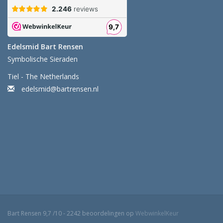
Edelsmid Bart Rensen
Symbolische Sieraden
Tiel - The Netherlands
edelsmid@bartrensen.nl
Bart Rensen
9,7
/
10
-
2242
beoordelingen op
WebwinkelKeur