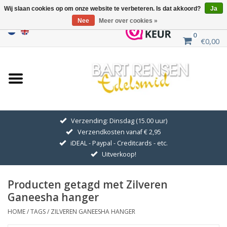
Wij slaan cookies op om onze website te verbeteren. Is dat akkoord?
Ja
Nee
Meer over cookies »
0
€0,00
Home
Uitverkoop
ZILVEREN SYMBOLEN
Verzending: Dinsdag (15.00 uur)
Verzendkosten vanaf € 2,95
GOUDEN SYMBOLEN
iDEAL - Paypal - Creditcards - etc.
Uitverkoop!
Hanger Kettingen
Producten getagd met Zilveren
Oorhangers
Ganeesha hanger
HOME
/
TAGS
/
ZILVEREN GANEESHA HANGER
Medaillons