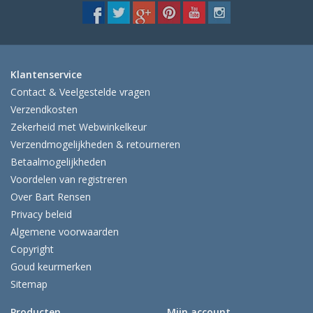
Ik ben afwezig t/m 10 augustus.
De vermelding: -verzending op iedere dinsdag-
vervalt tijdeijk.
Klantenservice
Contact & Veelgestelde vragen
Verzendkosten
Zekerheid met Webwinkelkeur
Verzendmogelijkheden & retourneren
Betaalmogelijkheden
Voordelen van registreren
Over Bart Rensen
Privacy beleid
Algemene voorwaarden
Copyright
Goud keurmerken
Sitemap
Producten
Mijn account