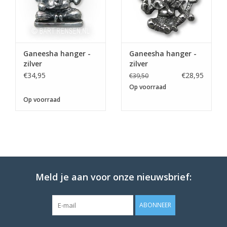
Ganeesha hanger -
Ganeesha hanger -
zilver
zilver
€34,95
€28,95
€39,50
Op voorraad
Op voorraad
De eerstvolgende
verzenddatum is woensdag 12
Meld je aan voor onze nieuwsbrief:
augustus
ABONNEER