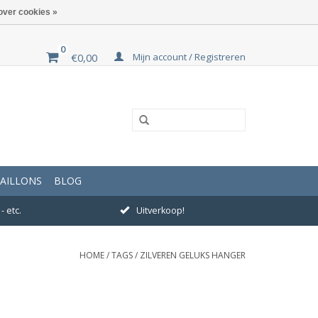
over cookies »
0
Mijn account / Registreren
€0,00
AILLONS
BLOG
- etc.
Uitverkoop!
HOME
/
TAGS
/
ZILVEREN GELUKS HANGER