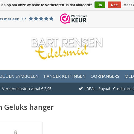
kies op om onze website te verbeteren. Is dat akkoord?
Ja
Nee
Meer 
ns met een 9.7
OUDEN SYMBOLEN
HANGER KETTINGEN
OORHANGERS
MED
Verzendkosten vanaf € 2,95
iDEAL - Paypal - Creditcards 
n Geluks hanger
fmeting 14 x 14 mm