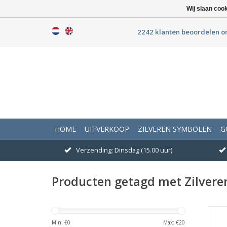
Wij slaan coo
2242 klanten beoordelen o
HOME
UITVERKOOP
ZILVEREN SYMBOLEN
G
Verzending: Dinsdag (15.00 uur)
Producten getagd met Zilvere
A
Min: €
0
Max: €
20