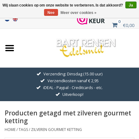
Wij slaan cookies op om onze website te verbeteren. Is dat akkoord?
Ja
Nee
Meer over cookies »
0
€0,00
Home
Uitverkoop
ZILVEREN SYMBOLEN
Verzending: Dinsdag (15.00 uur)
Verzendkosten vanaf € 2,95
GOUDEN SYMBOLEN
iDEAL - Paypal - Creditcards - etc.
Uitverkoop!
Hanger Kettingen
Producten getagd met zilveren gourmet
Oorhangers
ketting
HOME
/
TAGS
/
ZILVEREN GOURMET KETTING
Medaillons