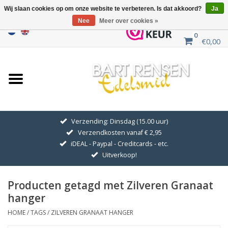
Wij slaan cookies op om onze website te verbeteren. Is dat akkoord?
Ja
Nee
Meer over cookies »
0
€0,00
Home
Uitverkoop
ZILVEREN SYMBOLEN
Verzending: Dinsdag (15.00 uur)
Verzendkosten vanaf € 2,95
GOUDEN SYMBOLEN
iDEAL - Paypal - Creditcards - etc.
Uitverkoop!
Hanger Kettingen
Producten getagd met Zilveren Granaat
Oorhangers
hanger
HOME
/
TAGS
/
ZILVEREN GRANAAT HANGER
Medaillons