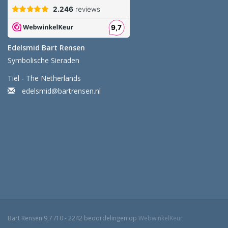
Edelsmid Bart Rensen
Symbolische Sieraden
Tiel - The Netherlands
edelsmid@bartrensen.nl
Bart Rensen
9,7
/
10
-
2242
beoordelingen op
WebwinkelKeur