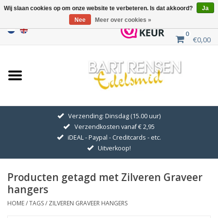
Wij slaan cookies op om onze website te verbeteren. Is dat akkoord?
Ja
Nee
Meer over cookies »
0
€0,00
Home
Uitverkoop
ZILVEREN SYMBOLEN
Verzending: Dinsdag (15.00 uur)
Verzendkosten vanaf € 2,95
GOUDEN SYMBOLEN
iDEAL - Paypal - Creditcards - etc.
Uitverkoop!
Hanger Kettingen
Producten getagd met Zilveren Graveer
Oorhangers
hangers
HOME
/
TAGS
/
ZILVEREN GRAVEER HANGERS
Medaillons