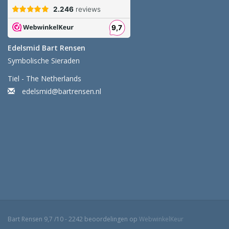
Edelsmid Bart Rensen
Symbolische Sieraden
Tiel - The Netherlands
edelsmid@bartrensen.nl
Bart Rensen
9,7
/
10
-
2242
beoordelingen op
WebwinkelKeur