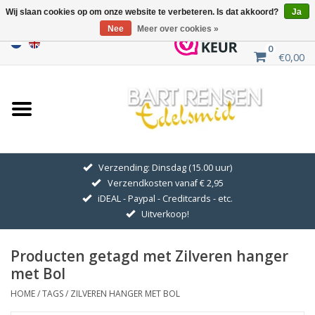
Wij slaan cookies op om onze website te verbeteren. Is dat akkoord?
Ja
Nee
Meer over cookies »
0
€0,00
Home
Uitverkoop
ZILVEREN SYMBOLEN
Verzending: Dinsdag (15.00 uur)
Verzendkosten vanaf € 2,95
GOUDEN SYMBOLEN
iDEAL - Paypal - Creditcards - etc.
Uitverkoop!
Hanger Kettingen
Producten getagd met Zilveren hanger
Oorhangers
met Bol
HOME
/
TAGS
/
ZILVEREN HANGER MET BOL
Medaillons