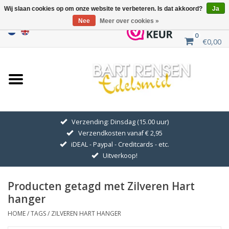
Wij slaan cookies op om onze website te verbeteren. Is dat akkoord?
Ja
Nee
Meer over cookies »
0
€0,00
Home
Uitverkoop
ZILVEREN SYMBOLEN
Verzending: Dinsdag (15.00 uur)
Verzendkosten vanaf € 2,95
GOUDEN SYMBOLEN
iDEAL - Paypal - Creditcards - etc.
Uitverkoop!
Hanger Kettingen
Producten getagd met Zilveren Hart
Oorhangers
hanger
HOME
/
TAGS
/
ZILVEREN HART HANGER
Medaillons