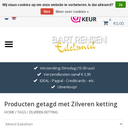
Wij slaan cookies op om onze website te verbeteren. Is dat akkoord?
Ja
Nee
Meer over cookies »
0
€0,00
Home
Uitverkoop
ZILVEREN SYMBOLEN
Verzending: Dinsdag (15.00 uur)
Verzendkosten vanaf € 2,95
GOUDEN SYMBOLEN
iDEAL - Paypal - Creditcards - etc.
Uitverkoop!
Hanger Kettingen
Producten getagd met Zilveren ketting
Oorhangers
HOME
/
TAGS
/
ZILVEREN KETTING
Medaillons