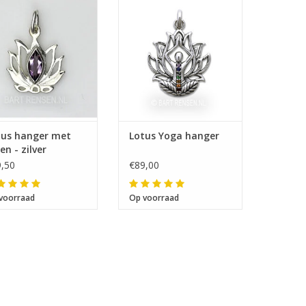
fmeting 17 x 16 mm
Afmeting 28 x 25 mm
tus hanger met
Lotus Yoga hanger
en - zilver
,50
€89,00
voorraad
Op voorraad