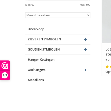
A
Min: €
0
Max: €
90
Uitverkoop
ZILVEREN SYMBOLEN
Lo
GOUDEN SYMBOLEN
ste
Hanger Kettingen
€29
Oorhangers
Op 
9,7
Medaillons