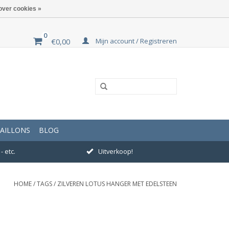
over cookies »
0
Mijn account / Registreren
€0,00
AILLONS
BLOG
- etc.
Uitverkoop!
HOME
/
TAGS
/
ZILVEREN LOTUS HANGER MET EDELSTEEN