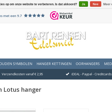
kies op om onze website te verbeteren. Is dat akkoord?
Ja
Nee
Meer 
ns met een 9.7
OUDEN SYMBOLEN
HANGER KETTINGEN
OORHANGERS
MED
Verzendkosten vanaf € 2,95
iDEAL - Paypal - Creditcards 
n Lotus hanger