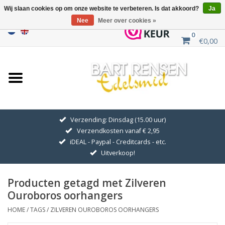
Wij slaan cookies op om onze website te verbeteren. Is dat akkoord?
Ja
Nee
Meer over cookies »
0
€0,00
Home
Uitverkoop
ZILVEREN SYMBOLEN
Verzending: Dinsdag (15.00 uur)
Verzendkosten vanaf € 2,95
GOUDEN SYMBOLEN
iDEAL - Paypal - Creditcards - etc.
Uitverkoop!
Hanger Kettingen
Producten getagd met Zilveren
Oorhangers
Ouroboros oorhangers
HOME
/
TAGS
/
ZILVEREN OUROBOROS OORHANGERS
Medaillons