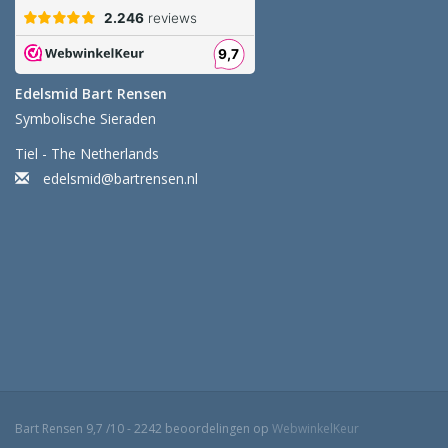
Edelsmid Bart Rensen
Symbolische Sieraden
Tiel - The Netherlands
edelsmid@bartrensen.nl
Bart Rensen
9,7
/
10
-
2242
beoordelingen op
WebwinkelKeur