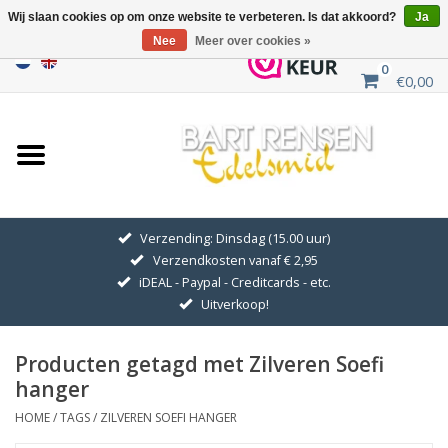
Wij slaan cookies op om onze website te verbeteren. Is dat akkoord?
Ja
Nee
Meer over cookies »
0
€0,00
Home
Uitverkoop
ZILVEREN SYMBOLEN
Verzending: Dinsdag (15.00 uur)
Verzendkosten vanaf € 2,95
GOUDEN SYMBOLEN
iDEAL - Paypal - Creditcards - etc.
Uitverkoop!
Hanger Kettingen
Producten getagd met Zilveren Soefi
Oorhangers
hanger
HOME
/
TAGS
/
ZILVEREN SOEFI HANGER
Medaillons