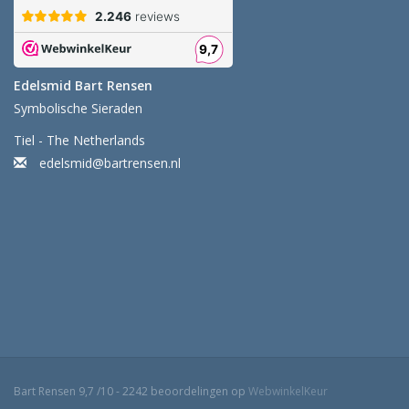
Edelsmid Bart Rensen
Symbolische Sieraden
Tiel - The Netherlands
edelsmid@bartrensen.nl
Bart Rensen
9,7
/
10
-
2242
beoordelingen op
WebwinkelKeur