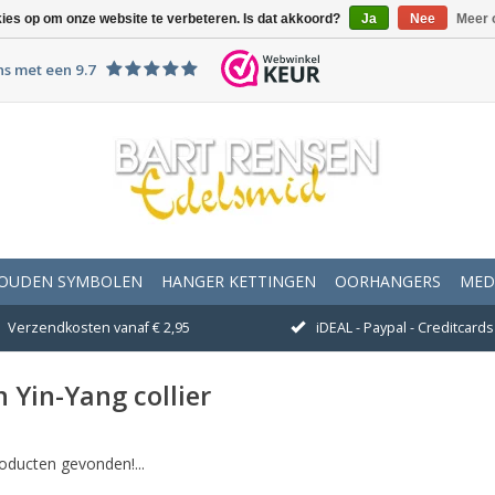
kies op om onze website te verbeteren. Is dat akkoord?
Ja
Nee
Meer 
ns met een 9.7
OUDEN SYMBOLEN
HANGER KETTINGEN
OORHANGERS
MED
Verzendkosten vanaf € 2,95
iDEAL - Paypal - Creditcards 
 Yin-Yang collier
oducten gevonden!...