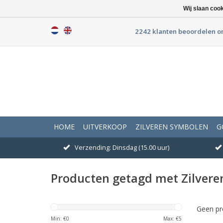
Wij slaan coo
2242 klanten beoordelen o
HOME
UITVERKOOP
ZILVEREN SYMBOLEN
G
Verzending: Dinsdag (15.00 uur)
Producten getagd met Zilveren
Geen pr
Min: €
0
Max: €
5