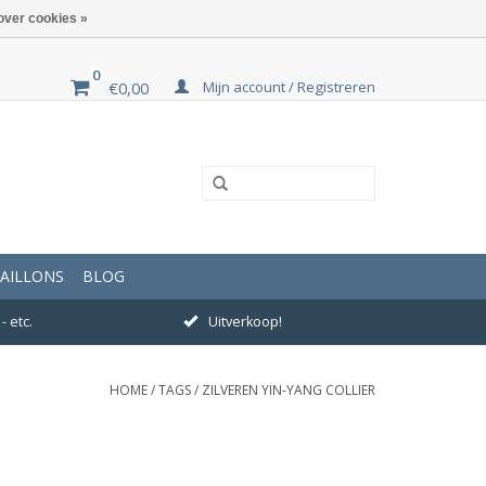
over cookies »
0
Mijn account / Registreren
€0,00
AILLONS
BLOG
- etc.
Uitverkoop!
HOME
/
TAGS
/
ZILVEREN YIN-YANG COLLIER