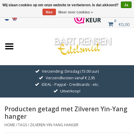
Wij slaan cookies op om onze website te verbeteren. Is dat akkoord?
Ja
Nee
Meer over cookies »
0
€0,00
Home
Uitverkoop
ZILVEREN SYMBOLEN
Verzending: Dinsdag (15.00 uur)
Verzendkosten vanaf € 2,95
GOUDEN SYMBOLEN
iDEAL - Paypal - Creditcards - etc.
Uitverkoop!
Hanger Kettingen
Producten getagd met Zilveren Yin-Yang
Oorhangers
hanger
HOME
/
TAGS
/
ZILVEREN YIN-YANG HANGER
Medaillons