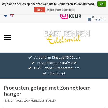
Wij slaan cookies op om onze website te verbeteren. Is dat akkoord?
Ja
Nee
Meer over cookies »
0
€0,00
Home
Uitverkoop
ZILVEREN SYMBOLEN
Verzending: Dinsdag (15.00 uur)
Verzendkosten vanaf € 2,95
GOUDEN SYMBOLEN
iDEAL - Paypal - Creditcards - etc.
Uitverkoop!
Hanger Kettingen
Producten getagd met Zonnebloem
Oorhangers
hanger
HOME
/
TAGS
/
ZONNEBLOEM HANGER
Medaillons