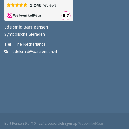
Edelsmid Bart Rensen
Symbolische Sieraden
Tiel - The Netherlands
edelsmid@bartrensen.nl
Bart Rensen
9,7
/
10
-
2242
beoordelingen op
WebwinkelKeur