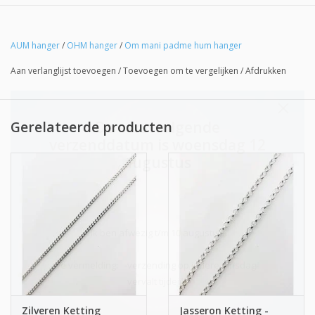
AUM hanger
/
OHM hanger
/
Om mani padme hum hanger
Aan verlanglijst toevoegen
/
Toevoegen om te vergelijken
/
Afdrukken
Gerelateerde producten
De eerstvolgende
verzenddatum is woensdag 12
augustus
Ik ben afwezig t/m 10 augustus.
De vermelding: -verzending op iedere dinsdag-
vervalt tijdeijk.
Zilveren Ketting
Jasseron Ketting -