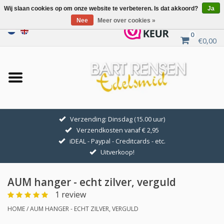
Wij slaan cookies op om onze website te verbeteren. Is dat akkoord?
Ja
Nee
Meer over cookies »
0
€0,00
Home
Uitverkoop
ZILVEREN SYMBOLEN
Verzending: Dinsdag (15.00 uur)
Verzendkosten vanaf € 2,95
GOUDEN SYMBOLEN
iDEAL - Paypal - Creditcards - etc.
Uitverkoop!
Hanger Kettingen
AUM hanger - echt zilver, verguld
Oorhangers
1 review
HOME
/
AUM HANGER - ECHT ZILVER, VERGULD
Medaillons