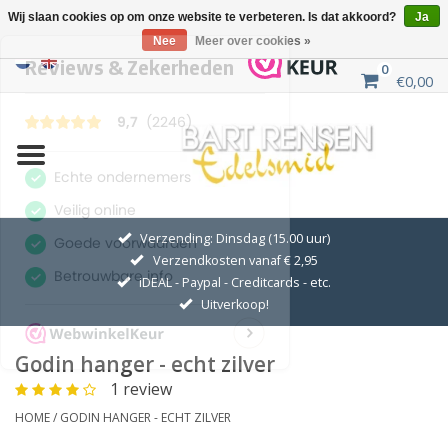
Wij slaan cookies op om onze website te verbeteren. Is dat akkoord?
Ja
Nee
Meer over cookies »
0
€0,00
Home
Uitverkoop
ZILVEREN SYMBOLEN
Verzending: Dinsdag (15.00 uur)
Verzendkosten vanaf € 2,95
GOUDEN SYMBOLEN
iDEAL - Paypal - Creditcards - etc.
Uitverkoop!
Hanger Kettingen
Godin hanger - echt zilver
Oorhangers
1 review
HOME
/
GODIN HANGER - ECHT ZILVER
Medaillons