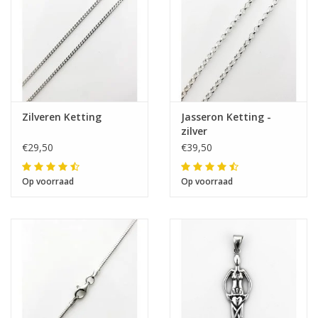
De eerstvolgende
verzenddatum is woensdag 12
augustus
Ik ben afwezig t/m 10 augustus.
Zilveren Ketting
Jasseron Ketting -
zilver
De vermelding: -verzending op iedere dinsdag-
€29,50
€39,50
vervalt tijdeijk.
Op voorraad
Op voorraad