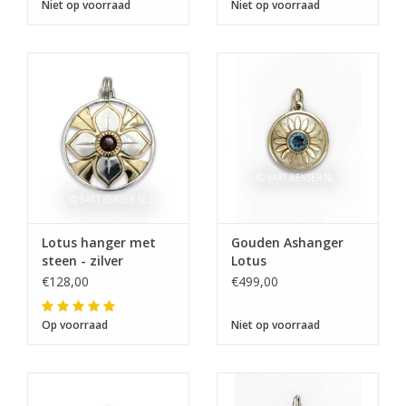
Niet op voorraad
Niet op voorraad
Lotus hanger met
Gouden Ashanger
steen - zilver
Lotus
De eerstvolgende
€128,00
€499,00
verzenddatum is woensdag 12
augustus
Op voorraad
Niet op voorraad