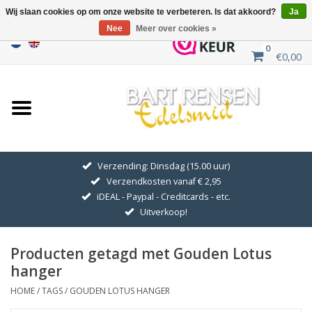
Wij slaan cookies op om onze website te verbeteren. Is dat akkoord?
Ja
Nee
Meer over cookies »
0
€0,00
Home
Uitverkoop
ZILVEREN SYMBOLEN
Verzending: Dinsdag (15.00 uur)
Verzendkosten vanaf € 2,95
GOUDEN SYMBOLEN
iDEAL - Paypal - Creditcards - etc.
Uitverkoop!
Hanger Kettingen
Producten getagd met Gouden Lotus
Oorhangers
hanger
HOME
/
TAGS
/
GOUDEN LOTUS HANGER
Medaillons