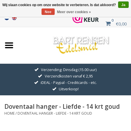
Wij slaan cookies op om onze website te verbeteren. Is dat akkoord?
Ja
Nee
Meer over cookies »
0
€0,00
Home
Uitverkoop
ZILVEREN SYMBOLEN
Verzending: Dinsdag (15.00 uur)
Verzendkosten vanaf € 2,95
GOUDEN SYMBOLEN
iDEAL - Paypal - Creditcards - etc.
Uitverkoop!
Hanger Kettingen
Doventaal hanger - Liefde - 14 krt goud
Oorhangers
HOME
/
DOVENTAAL HANGER - LIEFDE - 14 KRT GOUD
Medaillons