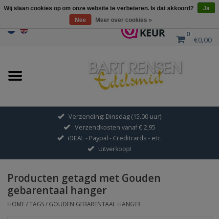
Wij slaan cookies op om onze website te verbeteren. Is dat akkoord?
Ja
Nee
Meer over cookies »
0
€0,00
Home
Uitverkoop
ZILVEREN SYMBOLEN
Verzending: Dinsdag (15.00 uur)
Verzendkosten vanaf € 2,95
GOUDEN SYMBOLEN
iDEAL - Paypal - Creditcards - etc.
Uitverkoop!
Hanger Kettingen
Producten getagd met Gouden
Oorhangers
gebarentaal hanger
HOME
/
TAGS
/
GOUDEN GEBARENTAAL HANGER
Medaillons