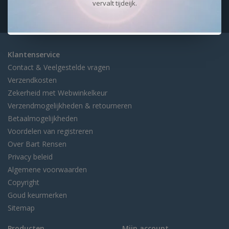
vervalt tijdeijk.
Klantenservice
Contact & Veelgestelde vragen
Verzendkosten
Zekerheid met Webwinkelkeur
Verzendmogelijkheden & retourneren
Betaalmogelijkheden
Voordelen van registreren
Over Bart Rensen
Privacy beleid
Algemene voorwaarden
Copyright
Goud keurmerken
Sitemap
Producten
Mijn account