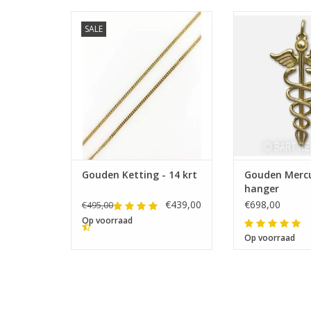
SALE
Lengtes: 42-45-50-55-60 cm
Afmeting 38
Gouden Ketting - 14 krt
Gouden Mercu
hanger
€439,00
€698,00
€495,00
Op voorraad
Op voorraad