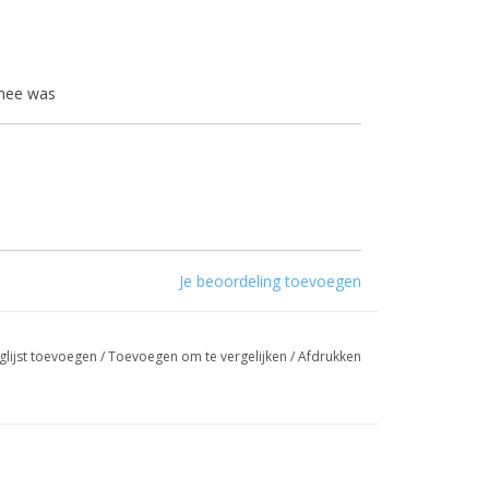
12
 mee was
Je beoordeling toevoegen
glijst toevoegen
/
Toevoegen om te vergelijken
/
Afdrukken