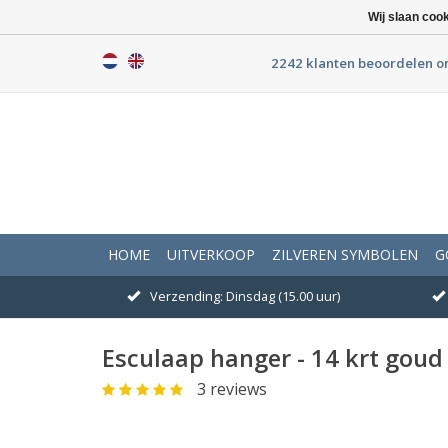
Wij slaan coo
2242 klanten beoordelen o
HOME
UITVERKOOP
ZILVEREN SYMBOLEN
G
Verzending: Dinsdag (15.00 uur)
Esculaap hanger - 14 krt goud
3 reviews