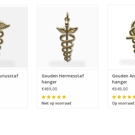
 x 23 mm
Afmeting 31 x 16 mm
Afmetin
riusstaf
Gouden Hermesstaf
Gouden An
hanger
hanger
€469,00
€649,00
Niet op voorraad
Op voorraad