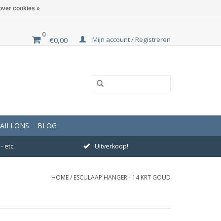
over cookies »
0
Mijn account / Registreren
€0,00
AILLONS
BLOG
- etc.
Uitverkoop!
HOME
/
ESCULAAP HANGER - 14 KRT GOUD