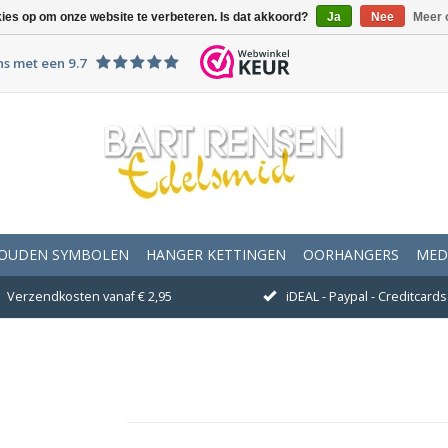
kies op om onze website te verbeteren. Is dat akkoord?
Ja
Nee
Meer 
ns met een 9.7
OUDEN SYMBOLEN
HANGER KETTINGEN
OORHANGERS
MED
Verzendkosten vanaf € 2,95
iDEAL - Paypal - Creditcards 