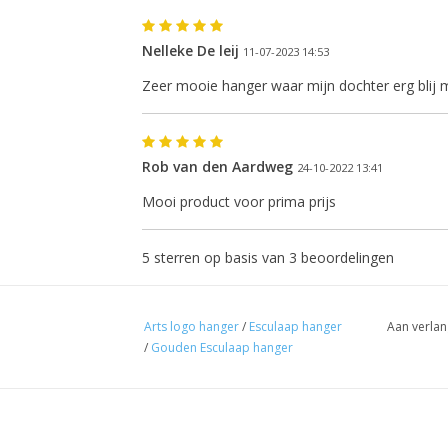
e eerstvolgende verzenddatum is woensdag 
augustus
Nelleke De leij
11-07-2023 14:53
Zeer mooie hanger waar mijn dochter erg blij
Ik ben afwezig t/m 10 augustus.
Rob van den Aardweg
24-10-2022 13:41
De vermelding: -verzending op iedere dinsdag- vervalt tijdeijk.
Mooi product voor prima prijs
5
sterren op basis van
3
beoordelingen
Arts logo hanger
/
Esculaap hanger
Aan verlan
/
Gouden Esculaap hanger