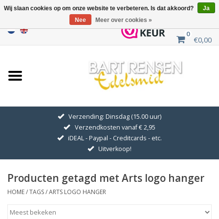
Wij slaan cookies op om onze website te verbeteren. Is dat akkoord?
Ja
Nee
Meer over cookies »
0
€0,00
Home
Uitverkoop
ZILVEREN SYMBOLEN
Verzending: Dinsdag (15.00 uur)
Verzendkosten vanaf € 2,95
GOUDEN SYMBOLEN
iDEAL - Paypal - Creditcards - etc.
Uitverkoop!
Hanger Kettingen
Producten getagd met Arts logo hanger
Oorhangers
HOME
/
TAGS
/
ARTS LOGO HANGER
Medaillons