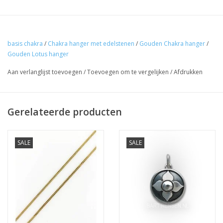
De eerstvolgende
verzenddatum is woensdag 12
augustus
basis chakra
/
Chakra hanger met edelstenen
/
Gouden Chakra hanger
/
Gouden Lotus hanger
Aan verlanglijst toevoegen
/
Toevoegen om te vergelijken
/
Afdrukken
Ik ben afwezig t/m 10 augustus.
De vermelding: -verzending op iedere dinsdag-
Gerelateerde producten
vervalt tijdeijk.
SALE
SALE