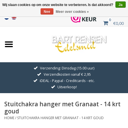
Wij slaan cookies op om onze website te verbeteren. Is dat akkoord?
Ja
Nee
Meer over cookies »
0
€0,00
Home
Uitverkoop
ZILVEREN SYMBOLEN
Verzending: Dinsdag (15.00 uur)
Verzendkosten vanaf € 2,95
GOUDEN SYMBOLEN
iDEAL - Paypal - Creditcards - etc.
Uitverkoop!
Hanger Kettingen
Stuitchakra hanger met Granaat - 14 krt
Oorhangers
goud
HOME
/
STUITCHAKRA HANGER MET GRANAAT - 14 KRT GOUD
Medaillons