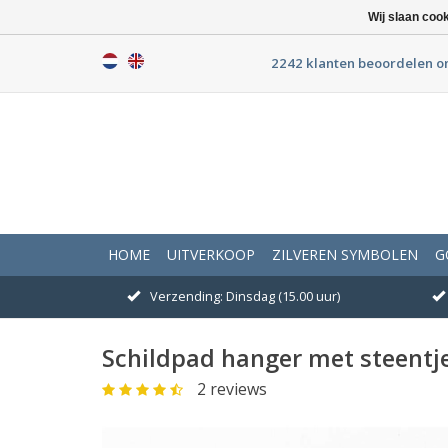
Wij slaan coo
2242 klanten beoordelen o
HOME
UITVERKOOP
ZILVEREN SYMBOLEN
G
Verzending: Dinsdag (15.00 uur)
Schildpad hanger met steentje 
2 reviews