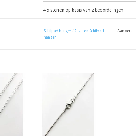
4,5
sterren op basis van
2
beoordelingen
Schilpad hanger
/
Zilveren Schilpad
Aan verlan
hanger
5-50-60 cm
Lengtes 42-45-50 cm