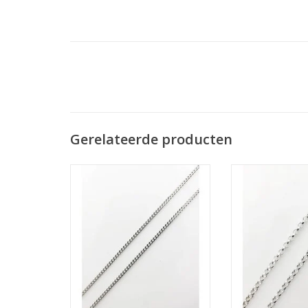
Gerelateerde producten
Lengtes 42-45-50-60-70-80 cm
Lengtes 42-4