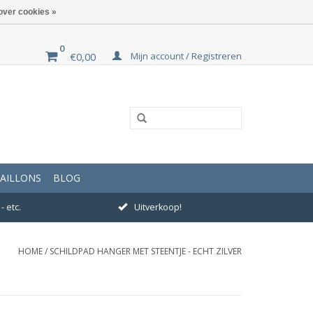
over cookies »
0
Mijn account / Registreren
€0,00
AILLONS
BLOG
- etc.
Uitverkoop!
HOME
/
SCHILDPAD HANGER MET STEENTJE - ECHT ZILVER