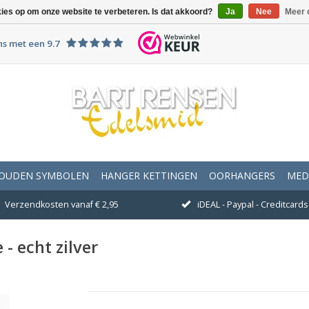
kies op om onze website te verbeteren. Is dat akkoord?
Ja
Nee
Meer 
ns met een 9.7
OUDEN SYMBOLEN
HANGER KETTINGEN
OORHANGERS
MED
Verzendkosten vanaf € 2,95
iDEAL - Paypal - Creditcards 
- echt zilver