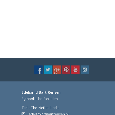
Edelsmid Bart Rensen
Symbolische Sieraden
Tiel - The Netherlands
edelsmid@bartrensen.nl